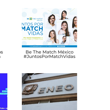
os
Be The Match México
a
#JuntosPorMatchVidas