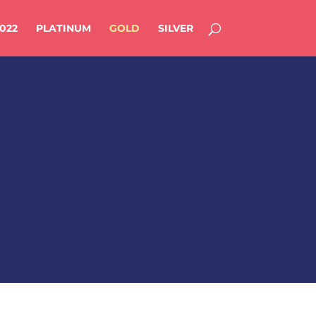
022
PLATINUM
GOLD
SILVER